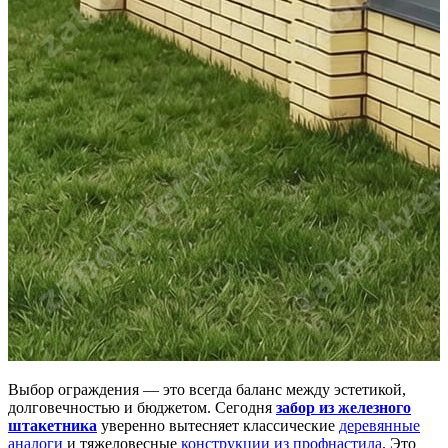
Выбор ограждения — это всегда баланс между эстетикой,
долговечностью и бюджетом. Сегодня
забор из железного
штакетника
уверенно вытесняет классические
деревянные
аналоги
и тяжеловесные
конструкции из профнастила
. Это