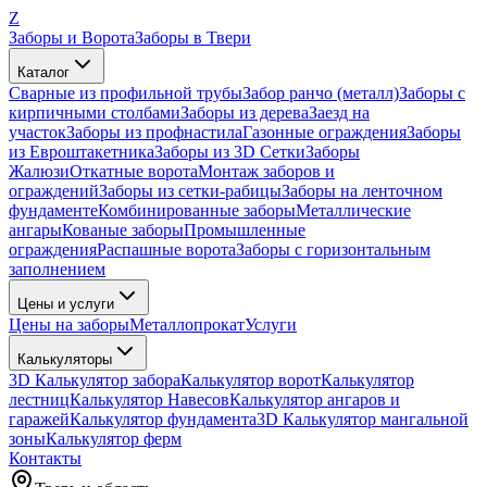
Z
Заборы и Ворота
Заборы в Твери
Каталог
Сварные из профильной трубы
Забор ранчо (металл)
Заборы с
кирпичными столбами
Заборы из дерева
Заезд на
участок
Заборы из профнастила
Газонные ограждения
Заборы
из Евроштакетника
Заборы из 3D Сетки
Заборы
Жалюзи
Откатные ворота
Монтаж заборов и
ограждений
Заборы из сетки-рабицы
Заборы на ленточном
фундаменте
Комбинированные заборы
Металлические
ангары
Кованые заборы
Промышленные
ограждения
Распашные ворота
Заборы с горизонтальным
заполнением
Цены и услуги
Цены на заборы
Металлопрокат
Услуги
Калькуляторы
3D Калькулятор забора
Калькулятор ворот
Калькулятор
лестниц
Калькулятор Навесов
Калькулятор ангаров и
гаражей
Калькулятор фундамента
3D Калькулятор мангальной
зоны
Калькулятор ферм
Контакты