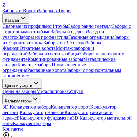
Z
Заборы и Ворота
Заборы в Твери
Каталог
Сварные из профильной трубы
Забор ранчо (металл)
Заборы с
кирпичными столбами
Заборы из дерева
Заезд на
участок
Заборы из профнастила
Газонные ограждения
Заборы
из Евроштакетника
Заборы из 3D Сетки
Заборы
Жалюзи
Откатные ворота
Монтаж заборов и
ограждений
Заборы из сетки-рабицы
Заборы на ленточном
фундаменте
Комбинированные заборы
Металлические
ангары
Кованые заборы
Промышленные
ограждения
Распашные ворота
Заборы с горизонтальным
заполнением
Цены и услуги
Цены на заборы
Металлопрокат
Услуги
Калькуляторы
3D Калькулятор забора
Калькулятор ворот
Калькулятор
лестниц
Калькулятор Навесов
Калькулятор ангаров и
гаражей
Калькулятор фундамента
3D Калькулятор мангальной
зоны
Калькулятор ферм
Контакты