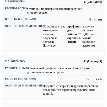
С (Стеновой)
Стеновой профиль с невысокой несущей
способностью.
8 – 44 мм
Облицовка стен,
профлист
и других
возведение
для
регионах
заборов,
забора С8
ЦФО его
подвесные
(купить в
можно
потолки.
Твери
наиболее
Популярен
выгодно).
Н (Несущий)
Кровельный профиль повышенной жесткости с
дополнительными ребрами.
57 – 114 мм
Несущие конструкции кровли, несъемная
опалубка, перекрытия промышленных
зданий.