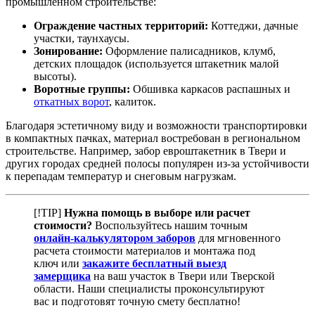
промышленном строительстве:
Ограждение частных территорий:
Коттеджи, дачные
участки, таунхаусы.
Зонирование:
Оформление палисадников, клумб,
детских площадок (используется штакетник малой
высоты).
Воротные группы:
Обшивка каркасов распашных и
откатных ворот
, калиток.
Благодаря эстетичному виду и возможности транспортировки
в компактных пачках, материал востребован в региональном
строительстве. Например, забор евроштакетник в Твери и
других городах средней полосы популярен из-за устойчивости
к перепадам температур и снеговым нагрузкам.
[!TIP]
Нужна помощь в выборе или расчет
стоимости?
Воспользуйтесь нашим точным
онлайн-калькулятором заборов
для мгновенного
расчета стоимости материалов и монтажа под
ключ или
закажите бесплатный выезд
замерщика
на ваш участок в Твери или Тверской
области. Наши специалисты проконсультируют
вас и подготовят точную смету бесплатно!