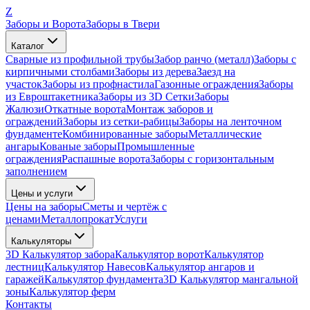
Z
Заборы и Ворота
Заборы в Твери
Каталог
Сварные из профильной трубы
Забор ранчо (металл)
Заборы с
кирпичными столбами
Заборы из дерева
Заезд на
участок
Заборы из профнастила
Газонные ограждения
Заборы
из Евроштакетника
Заборы из 3D Сетки
Заборы
Жалюзи
Откатные ворота
Монтаж заборов и
ограждений
Заборы из сетки-рабицы
Заборы на ленточном
фундаменте
Комбинированные заборы
Металлические
ангары
Кованые заборы
Промышленные
ограждения
Распашные ворота
Заборы с горизонтальным
заполнением
Цены и услуги
Цены на заборы
Сметы и чертёж с
ценами
Металлопрокат
Услуги
Калькуляторы
3D Калькулятор забора
Калькулятор ворот
Калькулятор
лестниц
Калькулятор Навесов
Калькулятор ангаров и
гаражей
Калькулятор фундамента
3D Калькулятор мангальной
зоны
Калькулятор ферм
Контакты