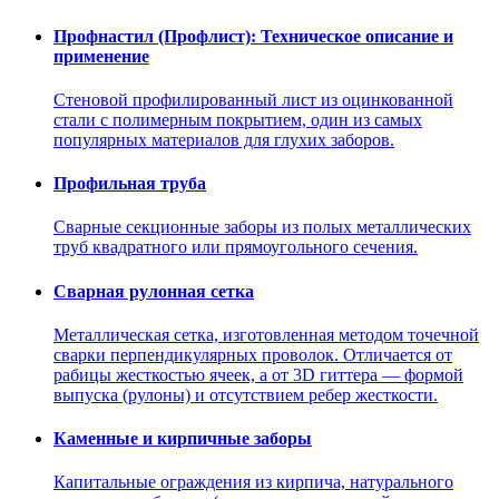
Профнастил (Профлист): Техническое описание и
применение
Стеновой профилированный лист из оцинкованной
стали с полимерным покрытием, один из самых
популярных материалов для глухих заборов.
Профильная труба
Сварные секционные заборы из полых металлических
труб квадратного или прямоугольного сечения.
Сварная рулонная сетка
Металлическая сетка, изготовленная методом точечной
сварки перпендикулярных проволок. Отличается от
рабицы жесткостью ячеек, а от 3D гиттера — формой
выпуска (рулоны) и отсутствием ребер жесткости.
Каменные и кирпичные заборы
Капитальные ограждения из кирпича, натурального