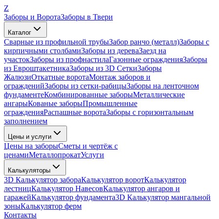
Z
Заборы и Ворота
Заборы в Твери
Каталог
Сварные из профильной трубы
Забор ранчо (металл)
Заборы с
кирпичными столбами
Заборы из дерева
Заезд на
участок
Заборы из профнастила
Газонные ограждения
Заборы
из Евроштакетника
Заборы из 3D Сетки
Заборы
Жалюзи
Откатные ворота
Монтаж заборов и
ограждений
Заборы из сетки-рабицы
Заборы на ленточном
фундаменте
Комбинированные заборы
Металлические
ангары
Кованые заборы
Промышленные
ограждения
Распашные ворота
Заборы с горизонтальным
заполнением
Цены и услуги
Цены на заборы
Сметы и чертёж с
ценами
Металлопрокат
Услуги
Калькуляторы
3D Калькулятор забора
Калькулятор ворот
Калькулятор
лестниц
Калькулятор Навесов
Калькулятор ангаров и
гаражей
Калькулятор фундамента
3D Калькулятор мангальной
зоны
Калькулятор ферм
Контакты