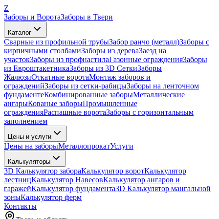
Z
Заборы и Ворота
Заборы в Твери
Каталог
Сварные из профильной трубы
Забор ранчо (металл)
Заборы с
кирпичными столбами
Заборы из дерева
Заезд на
участок
Заборы из профнастила
Газонные ограждения
Заборы
из Евроштакетника
Заборы из 3D Сетки
Заборы
Жалюзи
Откатные ворота
Монтаж заборов и
ограждений
Заборы из сетки-рабицы
Заборы на ленточном
фундаменте
Комбинированные заборы
Металлические
ангары
Кованые заборы
Промышленные
ограждения
Распашные ворота
Заборы с горизонтальным
заполнением
Цены и услуги
Цены на заборы
Металлопрокат
Услуги
Калькуляторы
3D Калькулятор забора
Калькулятор ворот
Калькулятор
лестниц
Калькулятор Навесов
Калькулятор ангаров и
гаражей
Калькулятор фундамента
3D Калькулятор мангальной
зоны
Калькулятор ферм
Контакты