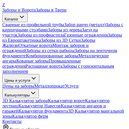
Z
Заборы и Ворота
Заборы в Твери
Каталог
Сварные из профильной трубы
Забор ранчо (металл)
Заборы с
кирпичными столбами
Заборы из дерева
Заезд на
участок
Заборы из профнастила
Газонные ограждения
Заборы
из Евроштакетника
Заборы из 3D Сетки
Заборы
Жалюзи
Откатные ворота
Монтаж заборов и
ограждений
Заборы из сетки-рабицы
Заборы на ленточном
фундаменте
Комбинированные заборы
Металлические
ангары
Кованые заборы
Промышленные
ограждения
Распашные ворота
Заборы с горизонтальным
заполнением
Цены и услуги
Цены на заборы
Металлопрокат
Услуги
Калькуляторы
3D Калькулятор забора
Калькулятор ворот
Калькулятор
лестниц
Калькулятор Навесов
Калькулятор ангаров и
гаражей
Калькулятор фундамента
3D Калькулятор мангальной
зоны
Калькулятор ферм
Контакты