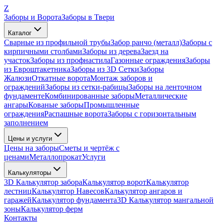
Z
Заборы и Ворота
Заборы в Твери
Каталог
Сварные из профильной трубы
Забор ранчо (металл)
Заборы с
кирпичными столбами
Заборы из дерева
Заезд на
участок
Заборы из профнастила
Газонные ограждения
Заборы
из Евроштакетника
Заборы из 3D Сетки
Заборы
Жалюзи
Откатные ворота
Монтаж заборов и
ограждений
Заборы из сетки-рабицы
Заборы на ленточном
фундаменте
Комбинированные заборы
Металлические
ангары
Кованые заборы
Промышленные
ограждения
Распашные ворота
Заборы с горизонтальным
заполнением
Цены и услуги
Цены на заборы
Сметы и чертёж с
ценами
Металлопрокат
Услуги
Калькуляторы
3D Калькулятор забора
Калькулятор ворот
Калькулятор
лестниц
Калькулятор Навесов
Калькулятор ангаров и
гаражей
Калькулятор фундамента
3D Калькулятор мангальной
зоны
Калькулятор ферм
Контакты