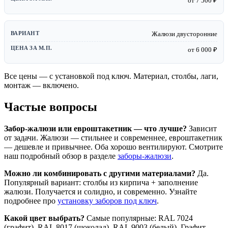
от 7 500 ₽
Жалюзи двусторонние
от 6 000 ₽
Все цены — с установкой под ключ. Материал, столбы, лаги,
монтаж — включено.
Частые вопросы
Забор-жалюзи или евроштакетник — что лучше?
Зависит
от задачи. Жалюзи — стильнее и современнее, евроштакетник
— дешевле и привычнее. Оба хорошо вентилируют. Смотрите
наш подробный обзор в разделе
заборы-жалюзи
.
Можно ли комбинировать с другими материалами?
Да.
Популярный вариант: столбы из кирпича + заполнение
жалюзи. Получается и солидно, и современно. Узнайте
подробнее про
установку заборов под ключ
.
Какой цвет выбрать?
Самые популярные: RAL 7024
(графит), RAL 8017 (шоколад), RAL 9003 (белый). Графит —