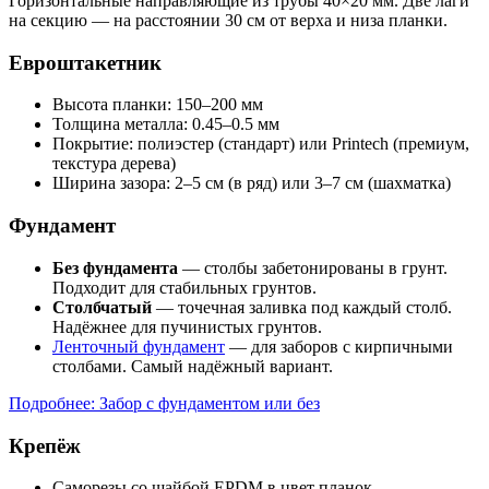
Горизонтальные направляющие из трубы 40×20 мм. Две лаги
на секцию — на расстоянии 30 см от верха и низа планки.
Евроштакетник
Высота планки: 150–200 мм
Толщина металла: 0.45–0.5 мм
Покрытие: полиэстер (стандарт) или Printech (премиум,
текстура дерева)
Ширина зазора: 2–5 см (в ряд) или 3–7 см (шахматка)
Фундамент
Без фундамента
— столбы забетонированы в грунт.
Подходит для стабильных грунтов.
Столбчатый
— точечная заливка под каждый столб.
Надёжнее для пучинистых грунтов.
Ленточный фундамент
— для заборов с кирпичными
столбами. Самый надёжный вариант.
Подробнее: Забор с фундаментом или без
Крепёж
Саморезы со шайбой EPDM в цвет планок