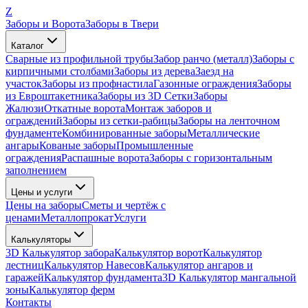
Z
Заборы и Ворота
Заборы в Твери
Каталог
Сварные из профильной трубы
Забор ранчо (металл)
Заборы с
кирпичными столбами
Заборы из дерева
Заезд на
участок
Заборы из профнастила
Газонные ограждения
Заборы
из Евроштакетника
Заборы из 3D Сетки
Заборы
Жалюзи
Откатные ворота
Монтаж заборов и
ограждений
Заборы из сетки-рабицы
Заборы на ленточном
фундаменте
Комбинированные заборы
Металлические
ангары
Кованые заборы
Промышленные
ограждения
Распашные ворота
Заборы с горизонтальным
заполнением
Цены и услуги
Цены на заборы
Сметы и чертёж с
ценами
Металлопрокат
Услуги
Калькуляторы
3D Калькулятор забора
Калькулятор ворот
Калькулятор
лестниц
Калькулятор Навесов
Калькулятор ангаров и
гаражей
Калькулятор фундамента
3D Калькулятор мангальной
зоны
Калькулятор ферм
Контакты