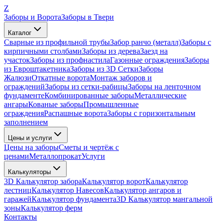
Z
Заборы и Ворота
Заборы в Твери
Каталог
Сварные из профильной трубы
Забор ранчо (металл)
Заборы с
кирпичными столбами
Заборы из дерева
Заезд на
участок
Заборы из профнастила
Газонные ограждения
Заборы
из Евроштакетника
Заборы из 3D Сетки
Заборы
Жалюзи
Откатные ворота
Монтаж заборов и
ограждений
Заборы из сетки-рабицы
Заборы на ленточном
фундаменте
Комбинированные заборы
Металлические
ангары
Кованые заборы
Промышленные
ограждения
Распашные ворота
Заборы с горизонтальным
заполнением
Цены и услуги
Цены на заборы
Сметы и чертёж с
ценами
Металлопрокат
Услуги
Калькуляторы
3D Калькулятор забора
Калькулятор ворот
Калькулятор
лестниц
Калькулятор Навесов
Калькулятор ангаров и
гаражей
Калькулятор фундамента
3D Калькулятор мангальной
зоны
Калькулятор ферм
Контакты