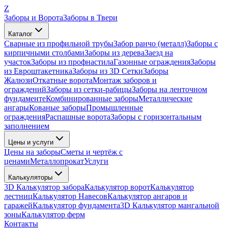
Z
Заборы и Ворота
Заборы в Твери
Каталог
Сварные из профильной трубы
Забор ранчо (металл)
Заборы с
кирпичными столбами
Заборы из дерева
Заезд на
участок
Заборы из профнастила
Газонные ограждения
Заборы
из Евроштакетника
Заборы из 3D Сетки
Заборы
Жалюзи
Откатные ворота
Монтаж заборов и
ограждений
Заборы из сетки-рабицы
Заборы на ленточном
фундаменте
Комбинированные заборы
Металлические
ангары
Кованые заборы
Промышленные
ограждения
Распашные ворота
Заборы с горизонтальным
заполнением
Цены и услуги
Цены на заборы
Сметы и чертёж с
ценами
Металлопрокат
Услуги
Калькуляторы
3D Калькулятор забора
Калькулятор ворот
Калькулятор
лестниц
Калькулятор Навесов
Калькулятор ангаров и
гаражей
Калькулятор фундамента
3D Калькулятор мангальной
зоны
Калькулятор ферм
Контакты