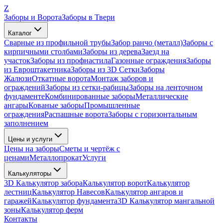
Z
Заборы и Ворота
Заборы в Твери
Каталог
Сварные из профильной трубы
Забор ранчо (металл)
Заборы с
кирпичными столбами
Заборы из дерева
Заезд на
участок
Заборы из профнастила
Газонные ограждения
Заборы
из Евроштакетника
Заборы из 3D Сетки
Заборы
Жалюзи
Откатные ворота
Монтаж заборов и
ограждений
Заборы из сетки-рабицы
Заборы на ленточном
фундаменте
Комбинированные заборы
Металлические
ангары
Кованые заборы
Промышленные
ограждения
Распашные ворота
Заборы с горизонтальным
заполнением
Цены и услуги
Цены на заборы
Сметы и чертёж с
ценами
Металлопрокат
Услуги
Калькуляторы
3D Калькулятор забора
Калькулятор ворот
Калькулятор
лестниц
Калькулятор Навесов
Калькулятор ангаров и
гаражей
Калькулятор фундамента
3D Калькулятор мангальной
зоны
Калькулятор ферм
Контакты