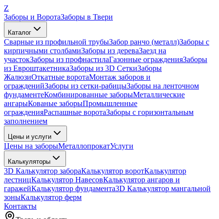
Z
Заборы и Ворота
Заборы в Твери
Каталог
Сварные из профильной трубы
Забор ранчо (металл)
Заборы с
кирпичными столбами
Заборы из дерева
Заезд на
участок
Заборы из профнастила
Газонные ограждения
Заборы
из Евроштакетника
Заборы из 3D Сетки
Заборы
Жалюзи
Откатные ворота
Монтаж заборов и
ограждений
Заборы из сетки-рабицы
Заборы на ленточном
фундаменте
Комбинированные заборы
Металлические
ангары
Кованые заборы
Промышленные
ограждения
Распашные ворота
Заборы с горизонтальным
заполнением
Цены и услуги
Цены на заборы
Металлопрокат
Услуги
Калькуляторы
3D Калькулятор забора
Калькулятор ворот
Калькулятор
лестниц
Калькулятор Навесов
Калькулятор ангаров и
гаражей
Калькулятор фундамента
3D Калькулятор мангальной
зоны
Калькулятор ферм
Контакты