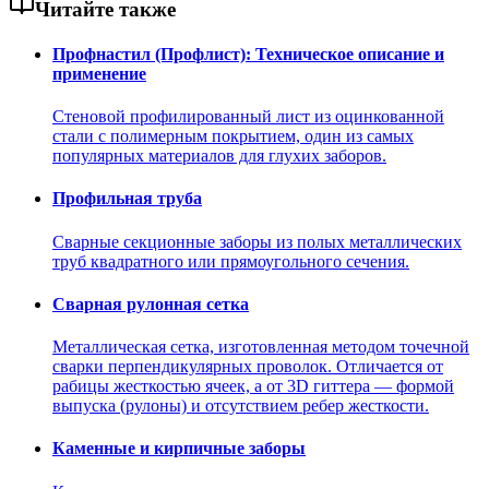
Читайте также
Профнастил (Профлист): Техническое описание и
применение
Стеновой профилированный лист из оцинкованной
стали с полимерным покрытием, один из самых
популярных материалов для глухих заборов.
Профильная труба
Сварные секционные заборы из полых металлических
труб квадратного или прямоугольного сечения.
Сварная рулонная сетка
Металлическая сетка, изготовленная методом точечной
сварки перпендикулярных проволок. Отличается от
рабицы жесткостью ячеек, а от 3D гиттера — формой
выпуска (рулоны) и отсутствием ребер жесткости.
Каменные и кирпичные заборы