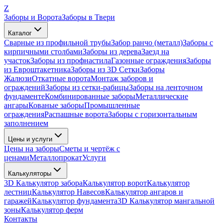
Z
Заборы и Ворота
Заборы в Твери
Каталог
Сварные из профильной трубы
Забор ранчо (металл)
Заборы с
кирпичными столбами
Заборы из дерева
Заезд на
участок
Заборы из профнастила
Газонные ограждения
Заборы
из Евроштакетника
Заборы из 3D Сетки
Заборы
Жалюзи
Откатные ворота
Монтаж заборов и
ограждений
Заборы из сетки-рабицы
Заборы на ленточном
фундаменте
Комбинированные заборы
Металлические
ангары
Кованые заборы
Промышленные
ограждения
Распашные ворота
Заборы с горизонтальным
заполнением
Цены и услуги
Цены на заборы
Сметы и чертёж с
ценами
Металлопрокат
Услуги
Калькуляторы
3D Калькулятор забора
Калькулятор ворот
Калькулятор
лестниц
Калькулятор Навесов
Калькулятор ангаров и
гаражей
Калькулятор фундамента
3D Калькулятор мангальной
зоны
Калькулятор ферм
Контакты