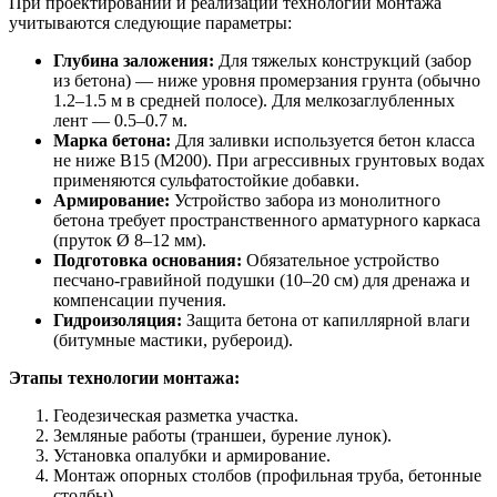
При проектировании и реализации технологии монтажа
учитываются следующие параметры:
Глубина заложения:
Для тяжелых конструкций (забор
из бетона) — ниже уровня промерзания грунта (обычно
1.2–1.5 м в средней полосе). Для мелкозаглубленных
лент — 0.5–0.7 м.
Марка бетона:
Для заливки используется бетон класса
не ниже B15 (M200). При агрессивных грунтовых водах
применяются сульфатостойкие добавки.
Армирование:
Устройство забора из монолитного
бетона требует пространственного арматурного каркаса
(пруток Ø 8–12 мм).
Подготовка основания:
Обязательное устройство
песчано-гравийной подушки (10–20 см) для дренажа и
компенсации пучения.
Гидроизоляция:
Защита бетона от капиллярной влаги
(битумные мастики, рубероид).
Этапы технологии монтажа:
Геодезическая разметка участка.
Земляные работы (траншеи, бурение лунок).
Установка опалубки и армирование.
Монтаж опорных столбов (профильная труба, бетонные
столбы).