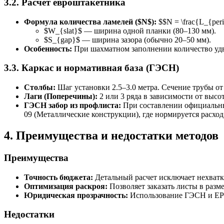
3.2. Расчет евроштакетника
Формула количества ламелей ($N$):
$$N = \frac{L_{per
$W_{slat}$ — ширина одной планки (80–130 мм).
$S_{gap}$ — ширина зазора (обычно 20–50 мм).
Особенность:
При шахматном заполнении количество удв
3.3. Каркас и нормативная база (ГЭСН)
Столбы:
Шаг установки 2.5–3.0 метра. Сечение трубы от
Лаги (Поперечины):
2 или 3 ряда в зависимости от высо
ГЭСН забор из профлиста:
При составлении официальны
09 (Металлические конструкции), где нормируется расход 
4. Преимущества и недостатки методов
Преимущества
Точность бюджета:
Детальный расчет исключает нехватк
Оптимизация раскроя:
Позволяет заказать листы в разме
Юридическая прозрачность:
Использование ГЭСН и ЕР (
Недостатки