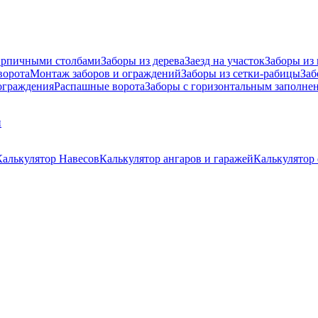
ирпичными столбами
Заборы из дерева
Заезд на участок
Заборы из
ворота
Монтаж заборов и ограждений
Заборы из сетки-рабицы
Заб
граждения
Распашные ворота
Заборы с горизонтальным заполне
и
Калькулятор Навесов
Калькулятор ангаров и гаражей
Калькулятор