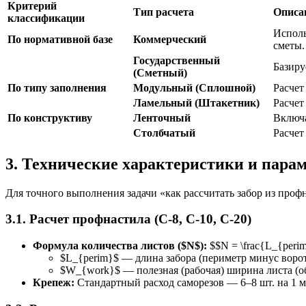
Критерий
Тип расчета
Описа
классификации
Исполь
По нормативной базе
Коммерческий
сметы.
Государственный
Базиру
(Сметный)
По типу заполнения
Модульный (Сплошной)
Расчет
Ламельный (Штакетник)
Расчет
По конструктиву
Ленточный
Включа
Столбчатый
Расчет
3. Технические характеристики и пара
Для точного выполнения задачи «как рассчитать забор из про
3.1. Расчет профнастила (С-8, С-10, С-20)
Формула количества листов ($N$):
$$N = \frac{L_{per
$L_{perim}$ — длина забора (периметр минус ворот
$W_{work}$ — полезная (рабочая) ширина листа (об
Крепеж:
Стандартный расход саморезов — 6–8 шт. на 1 м² 