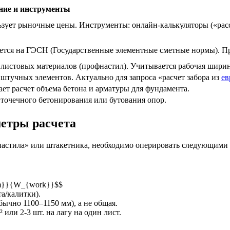
ние и инструменты
зует рыночные цены. Инструменты: онлайн-калькуляторы («рассч
ется на ГЭСН (Государственные элементные сметные нормы). Пр
 листовых материалов (профнастил). Учитывается рабочая ширина
 штучных элементов. Актуально для запроса «расчет забора из
ев
ет расчет объема бетона и арматуры для фундамента.
 точечного бетонирования или бутования опор.
метры расчета
фнастила» или штакетника, необходимо оперировать следующими
im}}{W_{work}}$$
а/калитки).
ычно 1100–1150 мм), а не общая.
или 2-3 шт. на лагу на один лист.