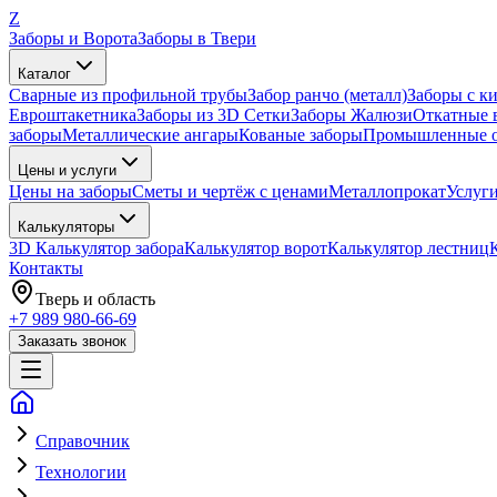
Z
Заборы и Ворота
Заборы в Твери
Каталог
Сварные из профильной трубы
Забор ранчо (металл)
Заборы с к
Евроштакетника
Заборы из 3D Сетки
Заборы Жалюзи
Откатные 
заборы
Металлические ангары
Кованые заборы
Промышленные о
Цены и услуги
Цены на заборы
Сметы и чертёж с ценами
Металлопрокат
Услуг
Калькуляторы
3D Калькулятор забора
Калькулятор ворот
Калькулятор лестниц
Контакты
Тверь
и область
+7 989 980-66-69
Заказать звонок
Справочник
Технологии