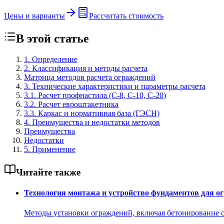
Цены и варианты
Рассчитать стоимость
В этой статье
1. Определение
2. Классификация и методы расчета
Матрица методов расчета ограждений
3. Технические характеристики и параметры расчета
3.1. Расчет профнастила (С-8, С-10, С-20)
3.2. Расчет евроштакетника
3.3. Каркас и нормативная база (ГЭСН)
4. Преимущества и недостатки методов
Преимущества
Недостатки
5. Применение
Читайте также
Технология монтажа и устройство фундаментов для о
Методы установки ограждений, включая бетонирование с