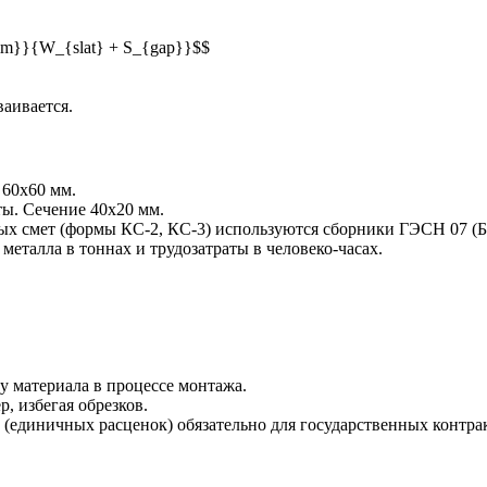
im}}{W_{slat} + S_{gap}}$$
аивается.
 60х60 мм.
ты. Сечение 40х20 мм.
х смет (формы КС-2, КС-3) используются сборники ГЭСН 07 (
металла в тоннах и трудозатраты в человеко-часах.
у материала в процессе монтажа.
р, избегая обрезков.
единичных расценок) обязательно для государственных контрак