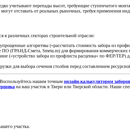
едко учитывают перепады высот, требующие ступенчатого монта
могут отставать от реальных рыночных, требуя применения инде
я в различных секторах строительной отрасли:
прощенные алгоритмы («рассчитать стоимость забора из профнас
ПО (ГРАНД-Смета, Smeta.ru) для формирования коммерческих 
ние («устройство забора из профлиста расценка» по ФЕР/ТЕР) 
узки для выбора сечения столбов перед составлением ресурсно
Воспользуйтесь нашим точным
онлайн-калькулятором заборо
мерщика
на ваш участок в Твери или Тверской области. Наши сп
ашего участка.