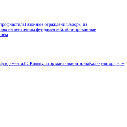
 профнастила
Газонные ограждения
Заборы из
оры на ленточном фундаменте
Комбинированные
нием
 фундамента
3D Калькулятор мангальной зоны
Калькулятор ферм