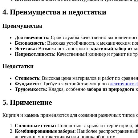
4. Преимущества и недостатки
Преимущества
Долговечность:
Срок службы качественно выполненног
Безопасность:
Высокая устойчивость к механическим пов
Эстетика:
Возможность построить
красивый забор из к
Неприхотливость:
Качественный клинкер и гранит не тр
Недостатки
Стоимость:
Высокая цена материалов и работ по сравне
Фундамент:
Требуется устройство мощного
ленточного 
Трудоемкость:
Кладка, особенно
забора из природного
к
5. Применение
Кирпич и камень применяются для создания различных типов
Сплошные стены:
Полностью закрывают территорию, об
Комбинированные заборы:
Наиболее распространенный 
деревянным штакетником или поликарбонатом.