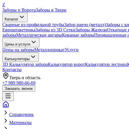
Z
Заборы и Ворота
Заборы в Твери
Каталог
Сварные из профильной трубы
Забор ранчо (металл)
Заборы с к
Евроштакетника
Заборы из 3D Сетки
Заборы Жалюзи
Откатные 
заборы
Металлические ангары
Кованые заборы
Промышленные о
Цены и услуги
Цены на заборы
Металлопрокат
Услуги
Калькуляторы
3D Калькулятор забора
Калькулятор ворот
Калькулятор лестниц
Контакты
Тверь
и область
+7 989 980-66-69
Заказать звонок
Справочник
Материалы