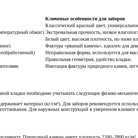
Ключевые особенности для заборов
Классический красный цвет, универсальнос
емпературный обжиг)
Экстремальная прочность, низкое влагопо
Белый цвет, высокая плотность, но ниже вл
ание)
Фактура «рваный камень», идеален для дек
(необработанный)
Неправильная форма, используется для мас
Правильная геометрия, удобство кладки.
нителями
Имитация фактуры природного камня, легч
ной кладки необходимо учитывать следующие физико-механичес
держивает материал (кг/см²). Для заборов рекомендуется исполь
/оттаивания. Для наружных конструкций в умеренном климате 
ундаменту. Природный камень имеет плотность 2200–2800 кг/м³,