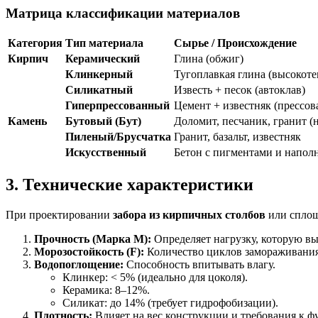
Матрица классификации материалов
Категория
Тип материала
Сырье / Происхождение
Кирпич
Керамический
Глина (обжиг)
Клинкерный
Тугоплавкая глина (высокот
Силикатный
Известь + песок (автоклав)
Гиперпрессованный
Цемент + известняк (прессов
Камень
Бутовый (Бут)
Доломит, песчаник, гранит 
Пиленый/Брусчатка
Гранит, базальт, известняк
Искусственный
Бетон с пигментами и напол
3. Технические характеристики
При проектировании
забора из кирпичных столбов
или сплош
Прочность (Марка М):
Определяет нагрузку, которую вы
Морозостойкость (F):
Количество циклов замораживания
Водопоглощение:
Способность впитывать влагу.
Клинкер: < 5% (идеально для цоколя).
Керамика: 8–12%.
Силикат: до 14% (требует гидрофобизации).
Плотность:
Влияет на вес конструкции и требования к ф