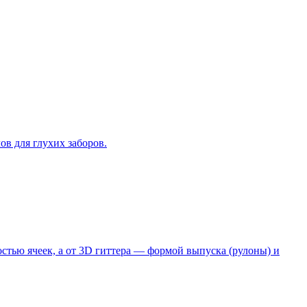
в для глухих заборов.
стью ячеек, а от 3D гиттера — формой выпуска (рулоны) и