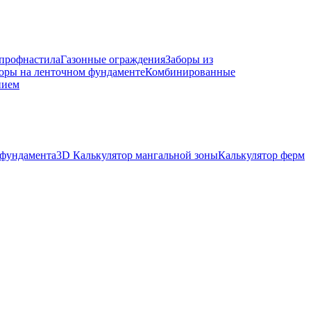
 профнастила
Газонные ограждения
Заборы из
оры на ленточном фундаменте
Комбинированные
нием
 фундамента
3D Калькулятор мангальной зоны
Калькулятор ферм