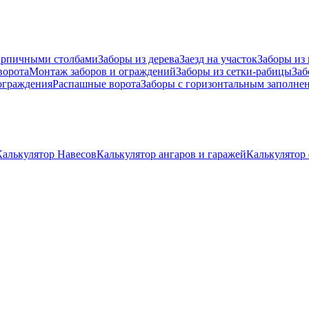
ирпичными столбами
Заборы из дерева
Заезд на участок
Заборы из
ворота
Монтаж заборов и ограждений
Заборы из сетки-рабицы
Заб
граждения
Распашные ворота
Заборы с горизонтальным заполне
Калькулятор Навесов
Калькулятор ангаров и гаражей
Калькулятор