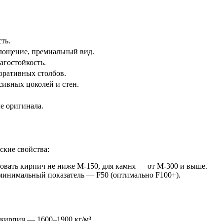
ть.
глощение, премиальный вид.
агостойкость.
оративных столбов.
сивных цоколей и стен.
е оригинала.
кие свойства:
зовать кирпич не ниже М-150, для камня — от М-300 и выше.
минимальный показатель — F50 (оптимально F100+).
 кирпич — 1600–1900 кг/м³.