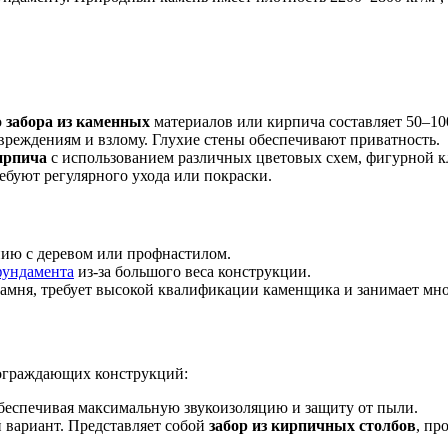
о
забора из каменных
материалов или кирпича составляет 50–100
реждениям и взлому. Глухие стены обеспечивают приватность.
ирпича
с использованием различных цветовых схем, фигурной к
ебуют регулярного ухода или покраски.
нию с деревом или профнастилом.
фундамента
из-за большого веса конструкции.
амня, требует высокой квалификации каменщика и занимает мно
 ограждающих конструкций:
еспечивая максимальную звукоизоляцию и защиту от пыли.
вариант. Представляет собой
забор из кирпичных столбов
, пр