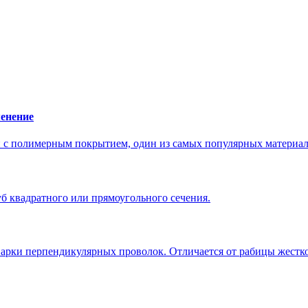
менение
с полимерным покрытием, один из самых популярных материало
б квадратного или прямоугольного сечения.
варки перпендикулярных проволок. Отличается от рабицы жестко