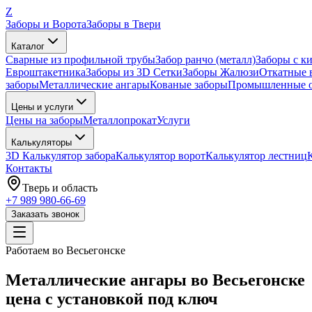
Z
Заборы и Ворота
Заборы в Твери
Каталог
Сварные из профильной трубы
Забор ранчо (металл)
Заборы с к
Евроштакетника
Заборы из 3D Сетки
Заборы Жалюзи
Откатные 
заборы
Металлические ангары
Кованые заборы
Промышленные о
Цены и услуги
Цены на заборы
Металлопрокат
Услуги
Калькуляторы
3D Калькулятор забора
Калькулятор ворот
Калькулятор лестниц
Контакты
Тверь
и область
+7 989 980-66-69
Заказать звонок
Работаем
во Весьегонске
Металлические ангары во Весьегонске
цена с установкой под ключ