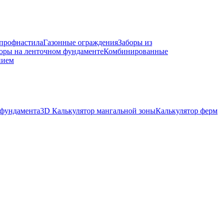
 профнастила
Газонные ограждения
Заборы из
оры на ленточном фундаменте
Комбинированные
нием
 фундамента
3D Калькулятор мангальной зоны
Калькулятор ферм