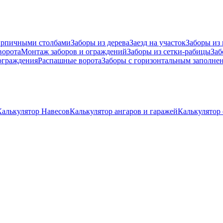
ирпичными столбами
Заборы из дерева
Заезд на участок
Заборы из
ворота
Монтаж заборов и ограждений
Заборы из сетки-рабицы
Заб
граждения
Распашные ворота
Заборы с горизонтальным заполне
Калькулятор Навесов
Калькулятор ангаров и гаражей
Калькулятор