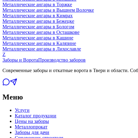
Металлические ангары
в Торжке
Металлические ангары
в Вышнем Волочке
Металлические ангары
в Кимрах
Металлические ангары
в Бежецке
Металлические ангары
в Бологом
Металлические ангары
в Осташкове
Металлические ангары
в Кашине
Металлические ангары
в Калязине
Металлические ангары
в Лихославле
Z
Заборы и Ворота
Производство заборов
Современные заборы и откатные ворота в Твери и области. Собс
Меню
Услуги
Каталог продукции
Цены на заборы
Металлопрокат
Заборы для дачи
Справочник строителя