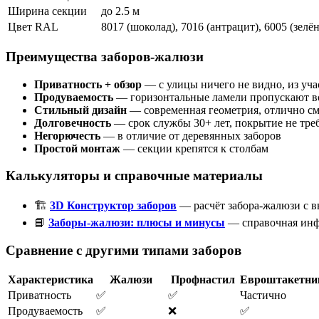
Ширина секции
до 2.5 м
Цвет RAL
8017 (шоколад), 7016 (антрацит), 6005 (зелё
Преимущества заборов-жалюзи
Приватность + обзор
— с улицы ничего не видно, из уч
Продуваемость
— горизонтальные ламели пропускают во
Стильный дизайн
— современная геометрия, отлично с
Долговечность
— срок службы 30+ лет, покрытие не тре
Негорючесть
— в отличие от деревянных заборов
Простой монтаж
— секции крепятся к столбам
Калькуляторы и справочные материалы
🏗️
3D Конструктор заборов
— расчёт забора-жалюзи с в
📘
Заборы-жалюзи: плюсы и минусы
— справочная ин
Сравнение с другими типами заборов
Характеристика
Жалюзи
Профнастил
Евроштакетни
Приватность
✅
✅
Частично
Продуваемость
✅
❌
✅