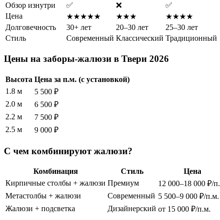
Обзор изнутри
✅
❌
✅
Цена
★★★★★
★★★
★★★★
Долговечность
30+ лет
20–30 лет
25–30 лет
Стиль
Современный
Классический
Традиционный
Цены на заборы-жалюзи в Твери 2026
Высота
Цена за п.м. (с установкой)
1.8 м
5 500 ₽
2.0 м
6 500 ₽
2.2 м
7 500 ₽
2.5 м
9 000 ₽
С чем комбинируют жалюзи?
Комбинация
Стиль
Цена
Кирпичные столбы + жалюзи
Премиум
12 000–18 000 ₽/п.
Метастолбы + жалюзи
Современный
5 500–9 000 ₽/п.м.
Жалюзи + подсветка
Дизайнерский
от 15 000 ₽/п.м.