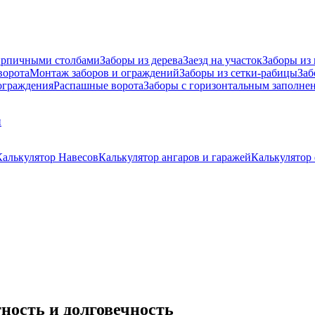
ирпичными столбами
Заборы из дерева
Заезд на участок
Заборы из
ворота
Монтаж заборов и ограждений
Заборы из сетки-рабицы
Заб
граждения
Распашные ворота
Заборы с горизонтальным заполне
и
Калькулятор Навесов
Калькулятор ангаров и гаражей
Калькулятор
ность и долговечность