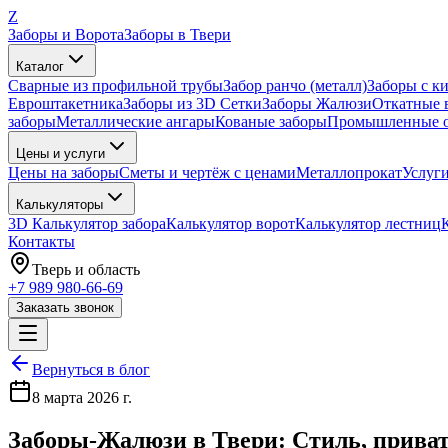
Z
Заборы и Ворота
Заборы в Твери
Каталог
Сварные из профильной трубы
Забор ранчо (металл)
Заборы с к
Евроштакетника
Заборы из 3D Сетки
Заборы Жалюзи
Откатные 
заборы
Металлические ангары
Кованые заборы
Промышленные о
Цены и услуги
Цены на заборы
Сметы и чертёж с ценами
Металлопрокат
Услуг
Калькуляторы
3D Калькулятор забора
Калькулятор ворот
Калькулятор лестниц
Контакты
Тверь
и область
+7 989 980-66-69
Заказать звонок
Вернуться в блог
8 марта 2026 г.
Заборы-Жалюзи в Твери: Стиль, приват