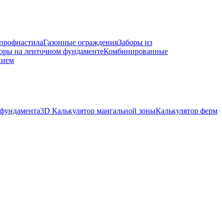
 профнастила
Газонные ограждения
Заборы из
оры на ленточном фундаменте
Комбинированные
нием
 фундамента
3D Калькулятор мангальной зоны
Калькулятор ферм