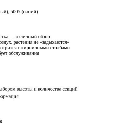
ный), 5005 (синий)
астка — отличный обзор
здух, растения не «задыхаются»
мотрится с кирпичными столбами
бует обслуживания
ыбором высоты и количества секций
формация
к