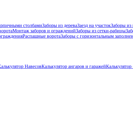
ирпичными столбами
Заборы из дерева
Заезд на участок
Заборы из
ворота
Монтаж заборов и ограждений
Заборы из сетки-рабицы
Заб
граждения
Распашные ворота
Заборы с горизонтальным заполне
Калькулятор Навесов
Калькулятор ангаров и гаражей
Калькулятор