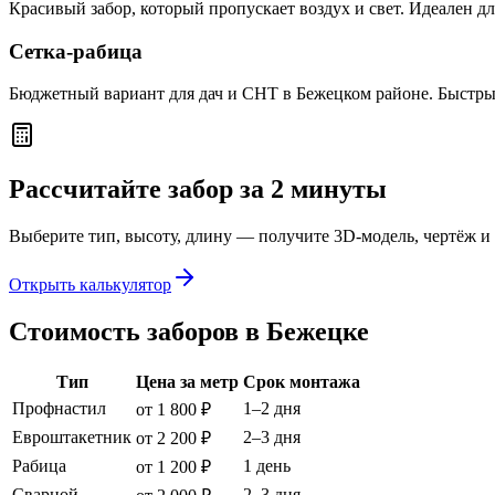
Красивый забор, который пропускает воздух и свет. Идеален дл
Сетка-рабица
Бюджетный вариант для дач и СНТ в Бежецком районе. Быстры
Рассчитайте забор за 2 минуты
Выберите тип, высоту, длину — получите 3D-модель, чертёж и 
Открыть калькулятор
Стоимость заборов в Бежецке
Тип
Цена за метр
Срок монтажа
Профнастил
1–2 дня
от 1 800 ₽
Евроштакетник
2–3 дня
от 2 200 ₽
Рабица
1 день
от 1 200 ₽
Сварной
2–3 дня