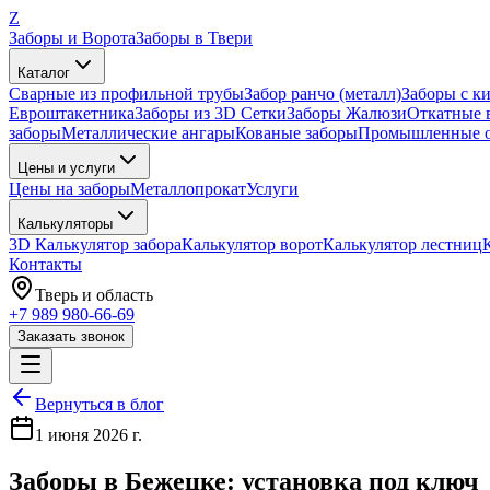
Z
Заборы и Ворота
Заборы в Твери
Каталог
Сварные из профильной трубы
Забор ранчо (металл)
Заборы с к
Евроштакетника
Заборы из 3D Сетки
Заборы Жалюзи
Откатные 
заборы
Металлические ангары
Кованые заборы
Промышленные о
Цены и услуги
Цены на заборы
Металлопрокат
Услуги
Калькуляторы
3D Калькулятор забора
Калькулятор ворот
Калькулятор лестниц
Контакты
Тверь
и область
+7 989 980-66-69
Заказать звонок
Вернуться в блог
1 июня 2026 г.
Заборы в Бежецке: установка под ключ