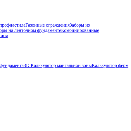
 профнастила
Газонные ограждения
Заборы из
оры на ленточном фундаменте
Комбинированные
нием
 фундамента
3D Калькулятор мангальной зоны
Калькулятор ферм