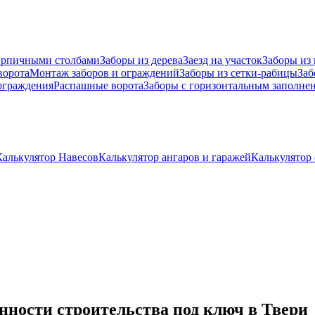
ирпичными столбами
Заборы из дерева
Заезд на участок
Заборы из
ворота
Монтаж заборов и ограждений
Заборы из сетки-рабицы
Заб
граждения
Распашные ворота
Заборы с горизонтальным заполне
Калькулятор Навесов
Калькулятор ангаров и гаражей
Калькулятор
нности строительства под ключ в Твери