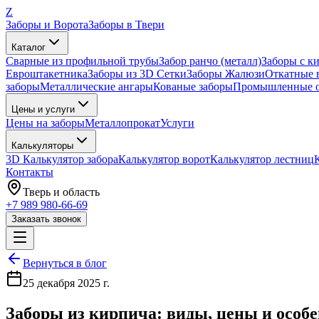
Z
Заборы и Ворота
Заборы в Твери
Каталог
Сварные из профильной трубы
Забор ранчо (металл)
Заборы с к
Евроштакетника
Заборы из 3D Сетки
Заборы Жалюзи
Откатные 
заборы
Металлические ангары
Кованые заборы
Промышленные о
Цены и услуги
Цены на заборы
Металлопрокат
Услуги
Калькуляторы
3D Калькулятор забора
Калькулятор ворот
Калькулятор лестниц
Контакты
Тверь
и область
+7 989 980-66-69
Заказать звонок
Вернуться в блог
25 декабря 2025 г.
Заборы из кирпича: виды, цены и особе