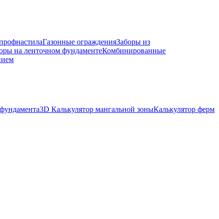
 профнастила
Газонные ограждения
Заборы из
оры на ленточном фундаменте
Комбинированные
нием
 фундамента
3D Калькулятор мангальной зоны
Калькулятор ферм