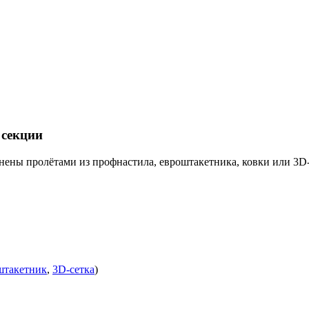
 секции
ены пролётами из профнастила, евроштакетника, ковки или 3D-
штакетник
,
3D-сетка
)