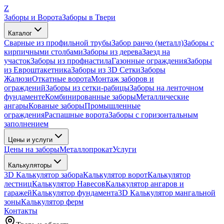
Z
Заборы и Ворота
Заборы в Твери
Каталог
Сварные из профильной трубы
Забор ранчо (металл)
Заборы с
кирпичными столбами
Заборы из дерева
Заезд на
участок
Заборы из профнастила
Газонные ограждения
Заборы
из Евроштакетника
Заборы из 3D Сетки
Заборы
Жалюзи
Откатные ворота
Монтаж заборов и
ограждений
Заборы из сетки-рабицы
Заборы на ленточном
фундаменте
Комбинированные заборы
Металлические
ангары
Кованые заборы
Промышленные
ограждения
Распашные ворота
Заборы с горизонтальным
заполнением
Цены и услуги
Цены на заборы
Металлопрокат
Услуги
Калькуляторы
3D Калькулятор забора
Калькулятор ворот
Калькулятор
лестниц
Калькулятор Навесов
Калькулятор ангаров и
гаражей
Калькулятор фундамента
3D Калькулятор мангальной
зоны
Калькулятор ферм
Контакты