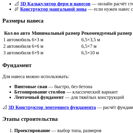
📐
3D Калькулятор ферм и навесов
— онлайн расчёт ст
🍖
Конструктор мангальной зоны
— если нужен навес с
Размеры навеса
Кол-во авто
Минимальный размер
Рекомендуемый размер
1 автомобиль
6×3 м
6,5×3,5 м
2 автомобиля
6×6 м
6,5×7 м
3 автомобиля
6×9 м
6,5×10 м
Фундамент
Для навеса можно использовать:
Винтовые сваи
— быстро, без бетона
Бетонирование столбов
— классический вариант
Ленточный фундамент
— для тяжёлых конструкций
📐
3D Конструктор ленточного фундамента
— расчёт фундам
Этапы строительства
Проектирование
— выбор типа, размеров