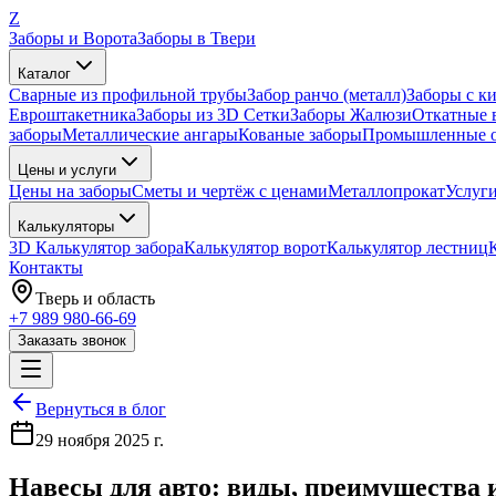
Z
Заборы и Ворота
Заборы в Твери
Каталог
Сварные из профильной трубы
Забор ранчо (металл)
Заборы с к
Евроштакетника
Заборы из 3D Сетки
Заборы Жалюзи
Откатные 
заборы
Металлические ангары
Кованые заборы
Промышленные о
Цены и услуги
Цены на заборы
Сметы и чертёж с ценами
Металлопрокат
Услуг
Калькуляторы
3D Калькулятор забора
Калькулятор ворот
Калькулятор лестниц
Контакты
Тверь
и область
+7 989 980-66-69
Заказать звонок
Вернуться в блог
29 ноября 2025 г.
Навесы для авто: виды, преимущества и