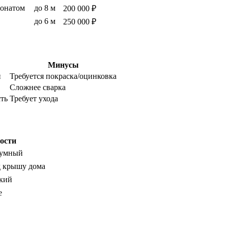
бонатом
до 8 м
200 000 ₽
до 6 м
250 000 ₽
Минусы
й
Требуется покраска/оцинковка
Сложнее сварка
сть
Требует ухода
ости
шумный
д крышу дома
гкий
е