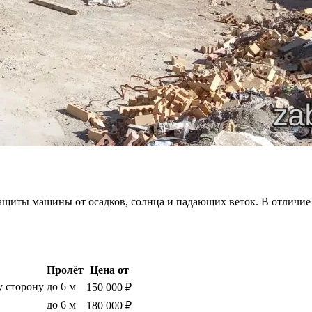
иты машины от осадков, солнца и падающих веток. В отличие от
Пролёт
Цена от
у сторону
до 6 м
150 000 ₽
до 6 м
180 000 ₽