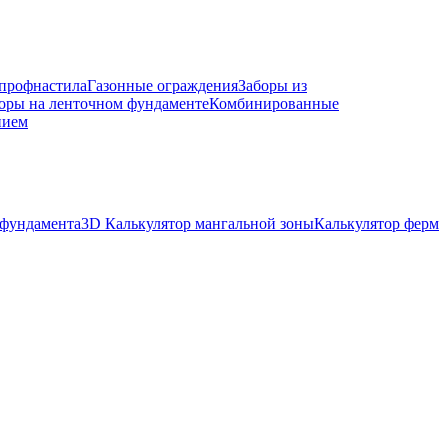
 профнастила
Газонные ограждения
Заборы из
оры на ленточном фундаменте
Комбинированные
нием
 фундамента
3D Калькулятор мангальной зоны
Калькулятор ферм