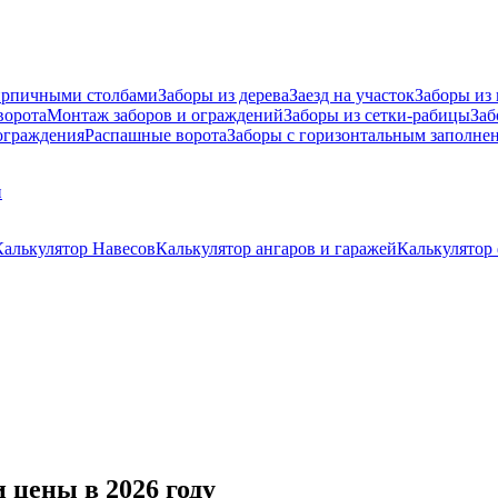
ирпичными столбами
Заборы из дерева
Заезд на участок
Заборы из
ворота
Монтаж заборов и ограждений
Заборы из сетки-рабицы
Заб
граждения
Распашные ворота
Заборы с горизонтальным заполне
и
Калькулятор Навесов
Калькулятор ангаров и гаражей
Калькулятор
 цены в 2026 году