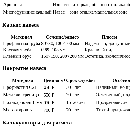
Арочный
Изогнутый каркас, обычно с поликар
Многофункциональный
Навес + зона отдыха/мангальная зона
Каркас навеса
Материал
Сечение/размер
Плюсы
Профильная труба
80×80, 100×100 мм
Надёжный, доступны
Круглая труба
Ø89–108 мм
Красивый вид
Клееный брус
150×150, 200×200 мм
Эстетика, экологично
Покрытие навеса
Материал
Цена за м²
Срок службы
Особенн
Профнастил С21
30+ лет
Надёжный, но 
450 ₽
Металлочерепица
30+ лет
Эстетичный, по
550 ₽
Поликарбонат 8 мм
15–20 лет
Прозрачный, лё
650 ₽
Мягкая кровля
20+ лет
Тихий при дожд
700 ₽
Калькуляторы для расчёта