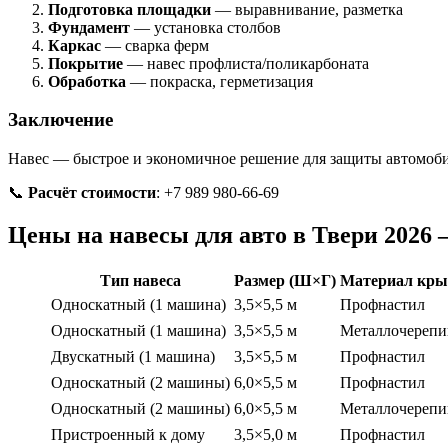
Подготовка площадки
— выравнивание, разметка
Фундамент
— установка столбов
Каркас
— сварка ферм
Покрытие
— навес профлиста/поликарбоната
Обработка
— покраска, герметизация
Заключение
Навес — быстрое и экономичное решение для защиты автомоби
📞
Расчёт стоимости
: +7 989 980-66-69
Цены на навесы для авто в Твери 2026
Тип навеса
Размер (Ш×Г)
Материал кр
Односкатный (1 машина)
3,5×5,5 м
Профнастил
Односкатный (1 машина)
3,5×5,5 м
Металлочерепи
Двускатный (1 машина)
3,5×5,5 м
Профнастил
Односкатный (2 машины)
6,0×5,5 м
Профнастил
Односкатный (2 машины)
6,0×5,5 м
Металлочерепи
Пристроенный к дому
3,5×5,0 м
Профнастил