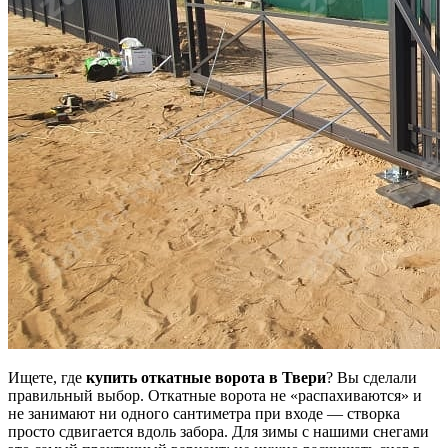
Ищете, где
купить откатные ворота в Твери
? Вы сделали
правильный выбор. Откатные ворота не «распахиваются» и
не занимают ни одного сантиметра при входе — створка
просто сдвигается вдоль забора. Для зимы с нашими снегами