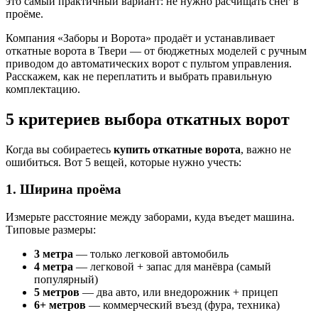
это самый практичный вариант: не нужно расчищать снег в
проёме.
Компания «Заборы и Ворота» продаёт и устанавливает
откатные ворота в Твери — от бюджетных моделей с ручным
приводом до автоматических ворот с пультом управления.
Расскажем, как не переплатить и выбрать правильную
комплектацию.
5 критериев выбора откатных ворот
Когда вы собираетесь
купить откатные ворота
, важно не
ошибиться. Вот 5 вещей, которые нужно учесть:
1. Ширина проёма
Измерьте расстояние между заборами, куда въедет машина.
Типовые размеры:
3 метра
— только легковой автомобиль
4 метра
— легковой + запас для манёвра (самый
популярный)
5 метров
— два авто, или внедорожник + прицеп
6+ метров
— коммерческий въезд (фура, техника)