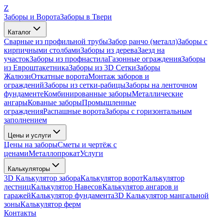
Z
Заборы и Ворота
Заборы в Твери
Каталог
Сварные из профильной трубы
Забор ранчо (металл)
Заборы с
кирпичными столбами
Заборы из дерева
Заезд на
участок
Заборы из профнастила
Газонные ограждения
Заборы
из Евроштакетника
Заборы из 3D Сетки
Заборы
Жалюзи
Откатные ворота
Монтаж заборов и
ограждений
Заборы из сетки-рабицы
Заборы на ленточном
фундаменте
Комбинированные заборы
Металлические
ангары
Кованые заборы
Промышленные
ограждения
Распашные ворота
Заборы с горизонтальным
заполнением
Цены и услуги
Цены на заборы
Сметы и чертёж с
ценами
Металлопрокат
Услуги
Калькуляторы
3D Калькулятор забора
Калькулятор ворот
Калькулятор
лестниц
Калькулятор Навесов
Калькулятор ангаров и
гаражей
Калькулятор фундамента
3D Калькулятор мангальной
зоны
Калькулятор ферм
Контакты