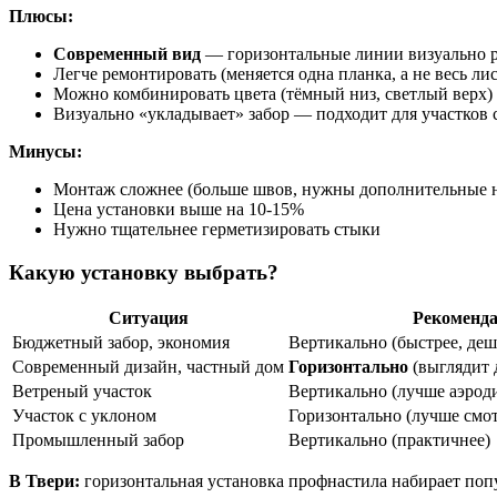
Плюсы:
Современный вид
— горизонтальные линии визуально 
Легче ремонтировать (меняется одна планка, а не весь лис
Можно комбинировать цвета (тёмный низ, светлый верх)
Визуально «укладывает» забор — подходит для участков 
Минусы:
Монтаж сложнее (больше швов, нужны дополнительные 
Цена установки выше на 10-15%
Нужно тщательнее герметизировать стыки
Какую установку выбрать?
Ситуация
Рекоменд
Бюджетный забор, экономия
Вертикально (быстрее, деш
Современный дизайн, частный дом
Горизонтально
(выглядит 
Ветреный участок
Вертикально (лучше аэрод
Участок с уклоном
Горизонтально (лучше смот
Промышленный забор
Вертикально (практичнее)
В Твери:
горизонтальная установка профнастила набирает попу