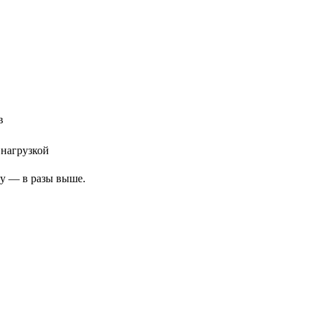
в
нагрузкой
ру — в разы выше.