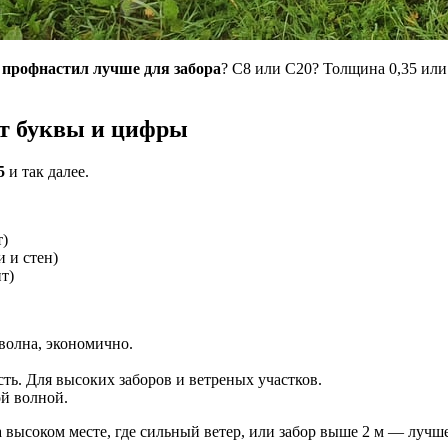
 профнастил лучше для забора
? C8 или C20? Толщина 0,35 или
т буквы и цифры
5
и так далее.
т)
 и стен)
т)
волна, экономично.
ть. Для высоких заборов и ветреных участков.
й волной.
а высоком месте, где сильный ветер, или забор выше 2 м — лучш