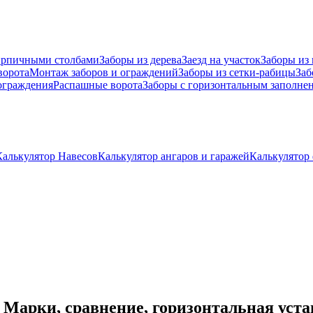
ирпичными столбами
Заборы из дерева
Заезд на участок
Заборы из
ворота
Монтаж заборов и ограждений
Заборы из сетки-рабицы
Заб
граждения
Распашные ворота
Заборы с горизонтальным заполне
Калькулятор Навесов
Калькулятор ангаров и гаражей
Калькулятор
 Марки, сравнение, горизонтальная уста