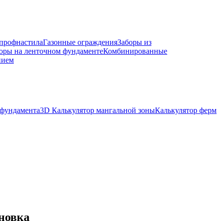
 профнастила
Газонные ограждения
Заборы из
оры на ленточном фундаменте
Комбинированные
нием
 фундамента
3D Калькулятор мангальной зоны
Калькулятор ферм
новка