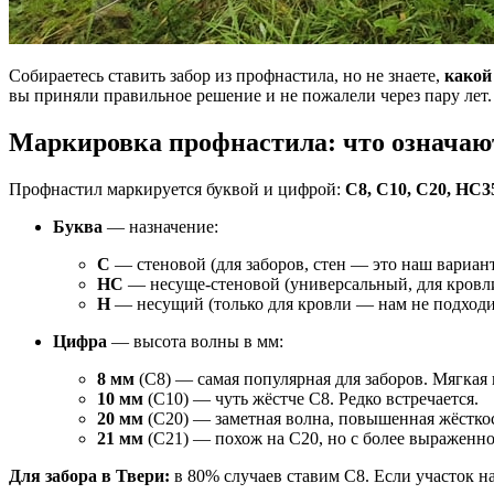
Собираетесь ставить забор из профнастила, но не знаете,
какой
вы приняли правильное решение и не пожалели через пару лет.
Маркировка профнастила: что означаю
Профнастил маркируется буквой и цифрой:
C8, C10, C20, HC3
Буква
— назначение:
C
— стеновой (для заборов, стен — это наш вариан
HC
— несуще-стеновой (универсальный, для кровли
H
— несущий (только для кровли — нам не подходи
Цифра
— высота волны в мм:
8 мм
(С8) — самая популярная для заборов. Мягкая 
10 мм
(С10) — чуть жёстче С8. Редко встречается.
20 мм
(С20) — заметная волна, повышенная жёсткос
21 мм
(С21) — похож на С20, но с более выраженно
Для забора в Твери:
в 80% случаев ставим С8. Если участок н