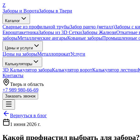
Z
Заборы и Ворота
Заборы в Твери
Каталог
Сварные из профильной трубы
Забор ранчо (металл)
Заборы с к
Евроштакетника
Заборы из 3D Сетки
Заборы Жалюзи
Откатные 
заборы
Металлические ангары
Кованые заборы
Промышленные о
Цены и услуги
Цены на заборы
Металлопрокат
Услуги
Калькуляторы
3D Калькулятор забора
Калькулятор ворот
Калькулятор лестниц
Контакты
Тверь
и область
+7 989 980-66-69
Заказать звонок
Вернуться в блог
1 июня 2026 г.
Какой профнастил выбрать для забора?