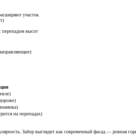
расширяют участок
т)
с перепадом высот
направляющие)
ация
евле)
дороже)
инамика)
рится на перепадах)
лярность. Забор выглядит как современный фасад — ровная гори