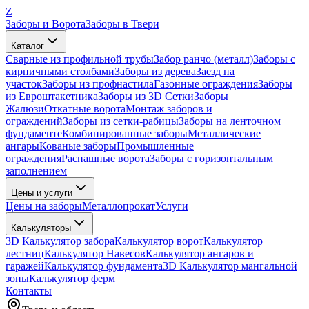
Z
Заборы и Ворота
Заборы в Твери
Каталог
Сварные из профильной трубы
Забор ранчо (металл)
Заборы с
кирпичными столбами
Заборы из дерева
Заезд на
участок
Заборы из профнастила
Газонные ограждения
Заборы
из Евроштакетника
Заборы из 3D Сетки
Заборы
Жалюзи
Откатные ворота
Монтаж заборов и
ограждений
Заборы из сетки-рабицы
Заборы на ленточном
фундаменте
Комбинированные заборы
Металлические
ангары
Кованые заборы
Промышленные
ограждения
Распашные ворота
Заборы с горизонтальным
заполнением
Цены и услуги
Цены на заборы
Металлопрокат
Услуги
Калькуляторы
3D Калькулятор забора
Калькулятор ворот
Калькулятор
лестниц
Калькулятор Навесов
Калькулятор ангаров и
гаражей
Калькулятор фундамента
3D Калькулятор мангальной
зоны
Калькулятор ферм
Контакты